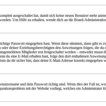
 komplett ausgeschaltet hat, damit sich keine neuen Benutzer mehr anm
 wurden. Um Hilfe zu erhalten, wende dich an die Board-Administratio
richtige Passwort eingegeben hast. Wenn diese stimmen, dann gibt es
ern oder deiner Erziehungsberechtigten den Anweisungen folgen, die du e
 angemeldeten Mitglieder erst freigeschaltet werden – entweder musst du
. Wenn du eine E-Mail erhalten hast, folge den dort enthaltenen Anweis
nn du dir sicher bist, dass deine E-Mail-Adresse korrekt eingegeben w
Benutzername und dein Passwort richtig sind. Wenn dies der Fall ist, w
igurationsproblem mit der Website vorliegt, welches ein Administrator l