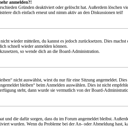
t mehr anmelden?!
rschieden Gründen deaktiviert oder gelöscht hat. Außerdem löschen vie
triere dich einfach erneut und nimm aktiv an den Diskussionen teil!
 nicht wieder mitteilen, du kannst es jedoch zurücksetzen. Dies machs
 dich schnell wieder anmelden können.
ückzusetzen, so wende dich an die Board-Administration.
en“ nicht auswählst, wirst du nur für eine Sitzung angemeldet. Dies
Angemeldet bleiben“ beim Anmelden auswählen. Dies ist nicht empfehle
Verfügung steht, dann wurde sie vermutlich von der Board-Administratio
 hat und die dafür sorgen, dass du im Forum angemeldet bleibst. Außer
tiviert wurden. Wenn du Probleme bei der An- oder Abmeldung hast, ka