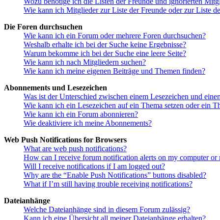
Wozu benötige ich die Listen der Freunde und ignorierten Mitg
Wie kann ich Mitglieder zur Liste der Freunde oder zur Liste d
Die Foren durchsuchen
Wie kann ich ein Forum oder mehrere Foren durchsuchen?
Weshalb erhalte ich bei der Suche keine Ergebnisse?
Warum bekomme ich bei der Suche eine leere Seite?
Wie kann ich nach Mitgliedern suchen?
Wie kann ich meine eigenen Beiträge und Themen finden?
Abonnements und Lesezeichen
Was ist der Unterschied zwischen einem Lesezeichen und ein
Wie kann ich ein Lesezeichen auf ein Thema setzen oder ein 
Wie kann ich ein Forum abonnieren?
Wie deaktiviere ich meine Abonnements?
Web Push Notifications for Browsers
What are web push notifications?
How can I receive forum notification alerts on my computer or
Will I receive notifications if I am logged out?
Why are the “Enable Push Notifications” buttons disabled?
What if I’m still having trouble receiving notifications?
Dateianhänge
Welche Dateianhänge sind in diesem Forum zulässig?
Kann ich eine Übersicht all meiner Dateianhänge erhalten?