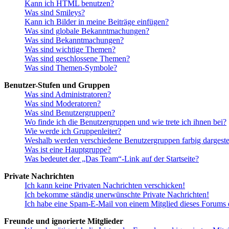
Kann ich HTML benutzen?
Was sind Smileys?
Kann ich Bilder in meine Beiträge einfügen?
Was sind globale Bekanntmachungen?
Was sind Bekanntmachungen?
Was sind wichtige Themen?
Was sind geschlossene Themen?
Was sind Themen-Symbole?
Benutzer-Stufen und Gruppen
Was sind Administratoren?
Was sind Moderatoren?
Was sind Benutzergruppen?
Wo finde ich die Benutzergruppen und wie trete ich ihnen bei?
Wie werde ich Gruppenleiter?
Weshalb werden verschiedene Benutzergruppen farbig dargestel
Was ist eine Hauptgruppe?
Was bedeutet der „Das Team“-Link auf der Startseite?
Private Nachrichten
Ich kann keine Privaten Nachrichten verschicken!
Ich bekomme ständig unerwünschte Private Nachrichten!
Ich habe eine Spam-E-Mail von einem Mitglied dieses Forums e
Freunde und ignorierte Mitglieder