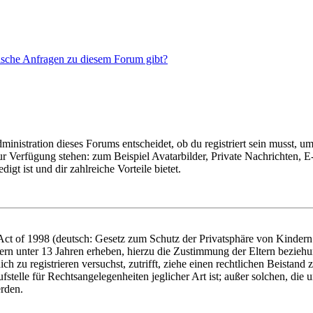
tische Anfragen zu diesem Forum gibt?
istration dieses Forums entscheidet, ob du registriert sein musst, um Be
zur Verfügung stehen: zum Beispiel Avatarbilder, Private Nachrichten, 
igt ist und dir zahlreiche Vorteile bietet.
t of 1998 (deutsch: Gesetz zum Schutz der Privatsphäre von Kindern i
ern unter 13 Jahren erheben, hierzu die Zustimmung der Eltern bezieh
dich zu registrieren versuchst, zutrifft, ziehe einen rechtlichen Beista
stelle für Rechtsangelegenheiten jeglicher Art ist; außer solchen, die
erden.