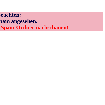
eachten:
Spam angesehen.
m Spam-Ordner nachschauen!