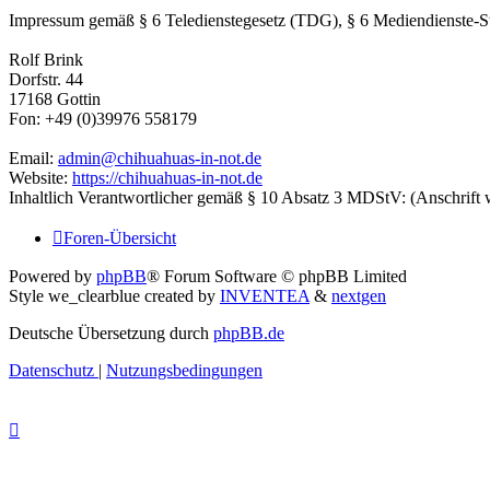
Impressum gemäß § 6 Teledienstegesetz (TDG), § 6 Mediendienste-S
Rolf Brink
Dorfstr. 44
17168 Gottin
Fon: +49 (0)39976 558179
Email:
admin@chihuahuas-in-not.de
Website:
https://chihuahuas-in-not.de
Inhaltlich Verantwortlicher gemäß § 10 Absatz 3 MDStV: (Anschrift 
Foren-Übersicht
Powered by
phpBB
® Forum Software © phpBB Limited
Style we_clearblue created by
INVENTEA
&
nextgen
Deutsche Übersetzung durch
phpBB.de
Datenschutz
|
Nutzungsbedingungen