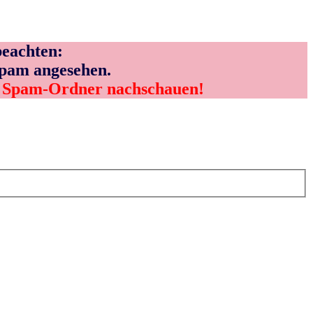
eachten:
Spam angesehen.
m Spam-Ordner nachschauen!