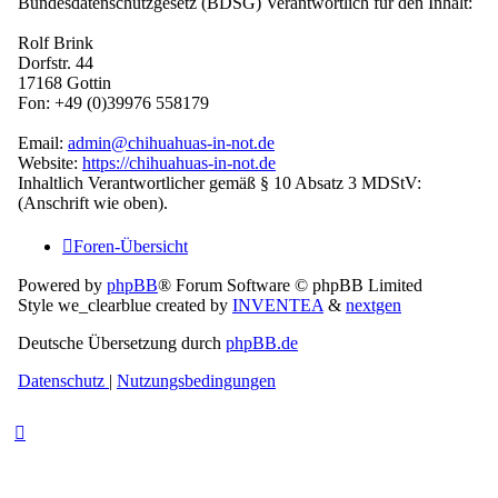
Bundesdatenschutzgesetz (BDSG) Verantwortlich für den Inhalt:
Rolf Brink
Dorfstr. 44
17168 Gottin
Fon: +49 (0)39976 558179
Email:
admin@chihuahuas-in-not.de
Website:
https://chihuahuas-in-not.de
Inhaltlich Verantwortlicher gemäß § 10 Absatz 3 MDStV:
(Anschrift wie oben).
Foren-Übersicht
Powered by
phpBB
® Forum Software © phpBB Limited
Style we_clearblue created by
INVENTEA
&
nextgen
Deutsche Übersetzung durch
phpBB.de
Datenschutz
|
Nutzungsbedingungen