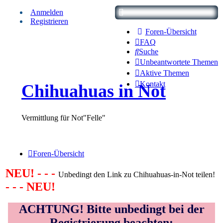
Anmelden
Registrieren
Foren-Übersicht
FAQ
Suche
Unbeantwortete Themen
Aktive Themen
Kontakt
Chihuahuas in Not
Vermittlung für Not"Felle"
Foren-Übersicht
NEU! - - -
Unbedingt den Link zu Chihuahuas-in-Not teilen!
- - - NEU!
ACHTUNG! Bitte unbedingt bei der
Registrierung beachten: