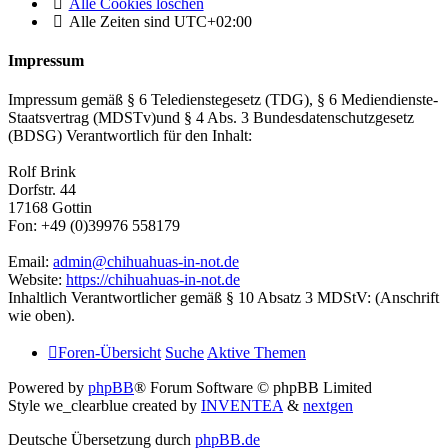
Alle Cookies löschen
Alle Zeiten sind
UTC+02:00
Impressum
Impressum gemäß § 6 Teledienstegesetz (TDG), § 6 Mediendienste-
Staatsvertrag (MDSTv)und § 4 Abs. 3 Bundesdatenschutzgesetz
(BDSG) Verantwortlich für den Inhalt:
Rolf Brink
Dorfstr. 44
17168 Gottin
Fon: +49 (0)39976 558179
Email:
admin@chihuahuas-in-not.de
Website:
https://chihuahuas-in-not.de
Inhaltlich Verantwortlicher gemäß § 10 Absatz 3 MDStV: (Anschrift
wie oben).
Foren-Übersicht
Suche
Aktive Themen
Powered by
phpBB
® Forum Software © phpBB Limited
Style we_clearblue created by
INVENTEA
&
nextgen
Deutsche Übersetzung durch
phpBB.de