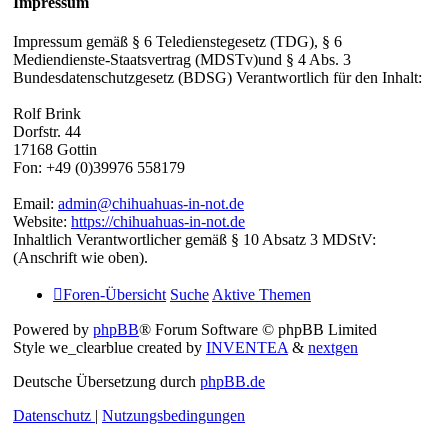
Impressum
Impressum gemäß § 6 Teledienstegesetz (TDG), § 6
Mediendienste-Staatsvertrag (MDSTv)und § 4 Abs. 3
Bundesdatenschutzgesetz (BDSG) Verantwortlich für den Inhalt:
Rolf Brink
Dorfstr. 44
17168 Gottin
Fon: +49 (0)39976 558179
Email:
admin@chihuahuas-in-not.de
Website:
https://chihuahuas-in-not.de
Inhaltlich Verantwortlicher gemäß § 10 Absatz 3 MDStV:
(Anschrift wie oben).
Foren-Übersicht
Suche
Aktive Themen
Powered by
phpBB
® Forum Software © phpBB Limited
Style we_clearblue created by
INVENTEA
&
nextgen
Deutsche Übersetzung durch
phpBB.de
Datenschutz
|
Nutzungsbedingungen