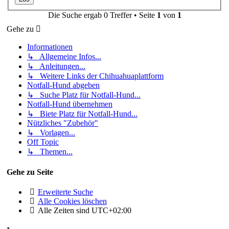
Die Suche ergab 0 Treffer • Seite
1
von
1
Gehe zu
Informationen
↳ Allgemeine Infos...
↳ Anleitungen...
↳ Weitere Links der Chihuahuaplattform
Notfall-Hund abgeben
↳ Suche Platz für Notfall-Hund...
Notfall-Hund übernehmen
↳ Biete Platz für Notfall-Hund...
Nützliches "Zubehör"
↳ Vorlagen...
Off Topic
↳ Themen...
Gehe zu Seite
Erweiterte Suche
Alle Cookies löschen
Alle Zeiten sind
UTC+02:00