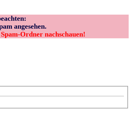
eachten:
Spam angesehen.
m Spam-Ordner nachschauen!