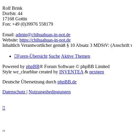
Rolf Brink
Dorfstr. 44
17168 Gottin
Fon: +49 (0)39976 558179
Email:
admin@chihuahuas-in-not.de
Website:
https://chihuahuas-in-not.de
Inhaltlich Verantwortlicher gemäß § 10 Absatz 3 MDStV: (Anschrift 
Foren-Übersicht
Suche
Aktive Themen
Powered by
phpBB
® Forum Software © phpBB Limited
Style we_clearblue created by
INVENTEA
&
nextgen
Deutsche Übersetzung durch
phpBB.de
Datenschutz
|
Nutzungsbedingungen