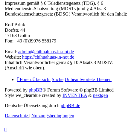
Impressum gemäß § 6 Teledienstegesetz (TDG), § 6
Mediendienste-Staatsvertrag (MDSTv)und § 4 Abs. 3
Bundesdatenschutzgesetz (BDSG) Verantwortlich für den Inhalt:
Rolf Brink
Dorfstr. 44
17168 Gottin
Fon: +49 (0)39976 558179
Email:
admin@chihuahuas-in-not.de
Website:
https://chihuahuas-in-not.de
Inhaltlich Verantwortlicher gemäß § 10 Absatz 3 MDStV:
(Anschrift wie oben).
Foren-Übersicht
Suche
Unbeantwortete Themen
Powered by
phpBB
® Forum Software © phpBB Limited
Style we_clearblue created by
INVENTEA
&
nextgen
Deutsche Übersetzung durch
phpBB.de
Datenschutz
|
Nutzungsbedingungen