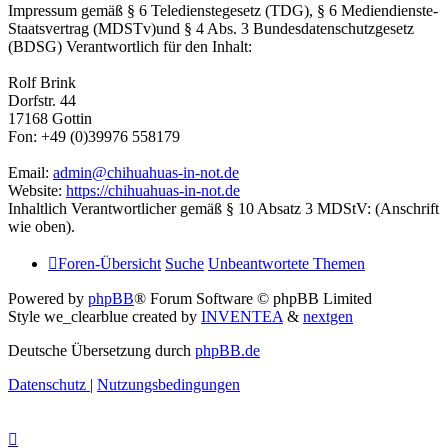
Impressum gemäß § 6 Teledienstegesetz (TDG), § 6 Mediendienste-
Staatsvertrag (MDSTv)und § 4 Abs. 3 Bundesdatenschutzgesetz
(BDSG) Verantwortlich für den Inhalt:
Rolf Brink
Dorfstr. 44
17168 Gottin
Fon: +49 (0)39976 558179
Email:
admin@chihuahuas-in-not.de
Website:
https://chihuahuas-in-not.de
Inhaltlich Verantwortlicher gemäß § 10 Absatz 3 MDStV: (Anschrift
wie oben).
Foren-Übersicht
Suche
Unbeantwortete Themen
Powered by
phpBB
® Forum Software © phpBB Limited
Style we_clearblue created by
INVENTEA
&
nextgen
Deutsche Übersetzung durch
phpBB.de
Datenschutz
|
Nutzungsbedingungen