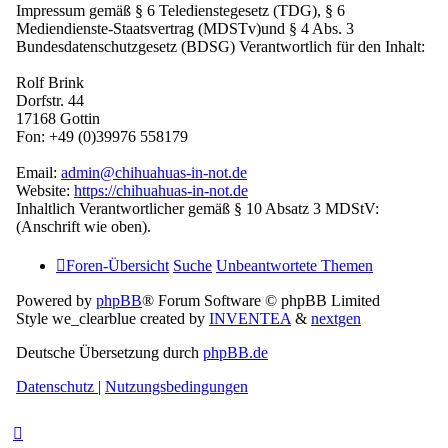
Impressum gemäß § 6 Teledienstegesetz (TDG), § 6
Mediendienste-Staatsvertrag (MDSTv)und § 4 Abs. 3
Bundesdatenschutzgesetz (BDSG) Verantwortlich für den Inhalt:
Rolf Brink
Dorfstr. 44
17168 Gottin
Fon: +49 (0)39976 558179
Email:
admin@chihuahuas-in-not.de
Website:
https://chihuahuas-in-not.de
Inhaltlich Verantwortlicher gemäß § 10 Absatz 3 MDStV:
(Anschrift wie oben).
Foren-Übersicht
Suche
Unbeantwortete Themen
Powered by
phpBB
® Forum Software © phpBB Limited
Style we_clearblue created by
INVENTEA
&
nextgen
Deutsche Übersetzung durch
phpBB.de
Datenschutz
|
Nutzungsbedingungen