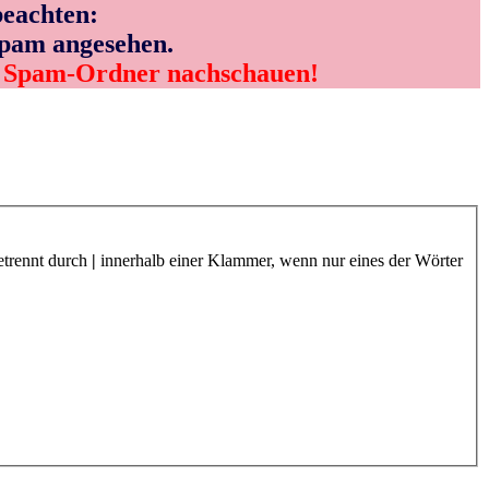
eachten:
Spam angesehen.
m Spam-Ordner nachschauen!
etrennt durch
|
innerhalb einer Klammer, wenn nur eines der Wörter