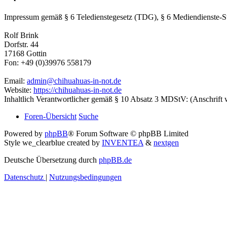
Impressum gemäß § 6 Teledienstegesetz (TDG), § 6 Mediendienste-S
Rolf Brink
Dorfstr. 44
17168 Gottin
Fon: +49 (0)39976 558179
Email:
admin@chihuahuas-in-not.de
Website:
https://chihuahuas-in-not.de
Inhaltlich Verantwortlicher gemäß § 10 Absatz 3 MDStV: (Anschrift 
Foren-Übersicht
Suche
Powered by
phpBB
® Forum Software © phpBB Limited
Style we_clearblue created by
INVENTEA
&
nextgen
Deutsche Übersetzung durch
phpBB.de
Datenschutz
|
Nutzungsbedingungen