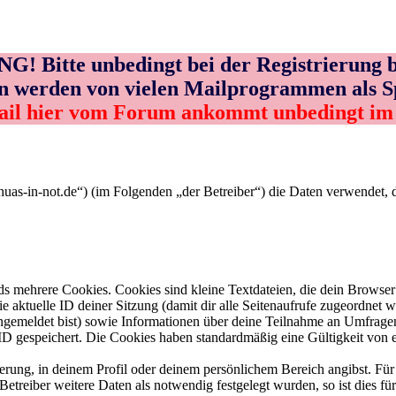
! Bitte unbedingt bei der Registrierung b
n werden von vielen Mailprogrammen als 
ail hier vom Forum ankommt unbedingt i
uahuas-in-not.de“) (im Folgenden „der Betreiber“) die Daten verwende
s mehrere Cookies. Cookies sind kleine Textdateien, die dein Browser 
ie aktuelle ID deiner Sitzung (damit dir alle Seitenaufrufe zugeordnet
angemeldet bist) sowie Informationen über deine Teilnahme an Umfragen
ID gespeichert. Die Cookies haben standardmäßig eine Gültigkeit von e
ierung, in deinem Profil oder deinem persönlichem Bereich angibst. Für
reiber weitere Daten als notwendig festgelegt wurden, so ist dies für 