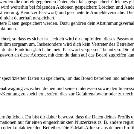
 werden die dort eingegebenen Daten ebenfalls gespeichert. Gleiches gi
e wird weiterhin bei folgenden Aktionen gespeichert: Löschen und Änd
ktivierung, Benutzer-Passwort) und gescheiterte Anmeldeversuche. D
d nicht dauerhaft gespeichert.
eitere Daten gespeichert werden. Dazu gehören dein Abstimmungsverhal
nktionen.
ert, so dass es sicher ist. Jedoch wird dir empfohlen, dieses Passwor
it ihm sorgsam um. Insbesondere wird dich kein Vertreter des Betreibe
nst du die Funktion „Ich habe mein Passwort vergessen“ benutzen. Di
asswort an diese Adresse, mit dem du dann auf das Board zugreifen kan
r spezifizierten Daten zu speichern, um das Board betreiben und anbiet
ssenabwägung zwischen deinen und seinen Interessen sowie den Interes
-Kennung zu speichern, sofern dies zur Gefahrenabwehr oder zur recht
möglichen. Du bist dir daher bewusst, dass die Daten deines Profils und
mationen nur für einen eingeschränkten Nutzerkreis (z. B. andere regist
oder kontaktiere den Betreiber. Die E-Mail-Adresse aus deinem Profil 