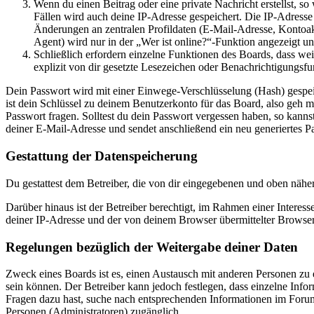
Wenn du einen Beitrag oder eine private Nachricht erstellst, so
Fällen wird auch deine IP-Adresse gespeichert. Die IP-Adress
Änderungen an zentralen Profildaten (E-Mail-Adresse, Kontoa
Agent) wird nur in der „Wer ist online?“-Funktion angezeigt un
Schließlich erfordern einzelne Funktionen des Boards, dass w
explizit von dir gesetzte Lesezeichen oder Benachrichtigungsfu
Dein Passwort wird mit einer Einwege-Verschlüsselung (Hash) gespeich
ist dein Schlüssel zu deinem Benutzerkonto für das Board, also geh m
Passwort fragen. Solltest du dein Passwort vergessen haben, so kan
deiner E-Mail-Adresse und sendet anschließend ein neu generiertes P
Gestattung der Datenspeicherung
Du gestattest dem Betreiber, die von dir eingegebenen und oben nähe
Darüber hinaus ist der Betreiber berechtigt, im Rahmen einer Intere
deiner IP-Adresse und der von deinem Browser übermittelter Browser
Regelungen bezüglich der Weitergabe deiner Daten
Zweck eines Boards ist es, einen Austausch mit anderen Personen zu er
sein können. Der Betreiber kann jedoch festlegen, dass einzelne Infor
Fragen dazu hast, suche nach entsprechenden Informationen im Forum 
Personen (Administratoren) zugänglich.