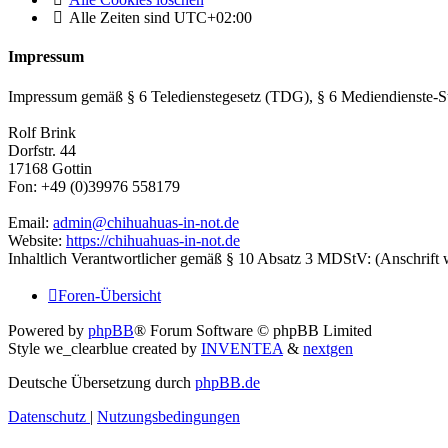
Alle Zeiten sind
UTC+02:00
Impressum
Impressum gemäß § 6 Teledienstegesetz (TDG), § 6 Mediendienste-S
Rolf Brink
Dorfstr. 44
17168 Gottin
Fon: +49 (0)39976 558179
Email:
admin@chihuahuas-in-not.de
Website:
https://chihuahuas-in-not.de
Inhaltlich Verantwortlicher gemäß § 10 Absatz 3 MDStV: (Anschrift 
Foren-Übersicht
Powered by
phpBB
® Forum Software © phpBB Limited
Style we_clearblue created by
INVENTEA
&
nextgen
Deutsche Übersetzung durch
phpBB.de
Datenschutz
|
Nutzungsbedingungen