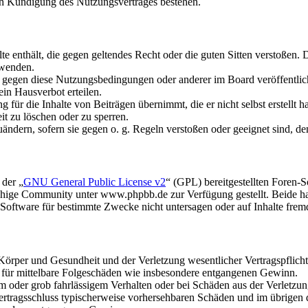
ch Kündigung des Nutzungsvertrages bestehen.
alte enthält, die gegen geltendes Recht oder die guten Sitten verstoßen. 
rwenden.
n gegen diese Nutzungsbedingungen oder anderer im Board veröffentli
in Hausverbot erteilen.
für die Inhalte von Beiträgen übernimmt, die er nicht selbst erstellt 
it zu löschen oder zu sperren.
uändern, sofern sie gegen o. g. Regeln verstoßen oder geeignet sind, 
 der „
GNU General Public License v2
“ (GPL) bereitgestellten Foren
hige Community unter www.phpbb.de zur Verfügung gestellt. Beide hab
oftware für bestimmte Zwecke nicht untersagen oder auf Inhalte frem
rper und Gesundheit und der Verletzung wesentlicher Vertragspflichten
ch für mittelbare Folgeschäden wie insbesondere entgangenen Gewinn.
em oder grob fahrlässigem Verhalten oder bei Schäden aus der Verletz
i Vertragsschluss typischerweise vorhersehbaren Schäden und im übrigen