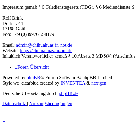
Impressum gemäß § 6 Teledienstegesetz (TDG), § 6 Mediendienste-S
Rolf Brink
Dorfstr. 44
17168 Gottin
Fon: +49 (0)39976 558179
Email:
admin@chihuahuas-in-not.de
Website:
https://chihuahuas-in-not.de
Inhaltlich Verantwortlicher gemäß § 10 Absatz 3 MDStV: (Anschrift 
Foren-Übersicht
Powered by
phpBB
® Forum Software © phpBB Limited
Style we_clearblue created by
INVENTEA
&
nextgen
Deutsche Übersetzung durch
phpBB.de
Datenschutz
|
Nutzungsbedingungen