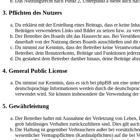
Das Nutzungsrecht nach Punkt 2, Unterpunkt a bleibt auch na
3. Pflichten des Nutzers
Du erklärst mit der Erstellung eines Beitrags, dass er keine Inh
Beiträgen verwendeten Links und Bilder zu setzen bzw. zu ve
Der Betreiber des Boards übt das Hausrecht aus. Bei Verstöße
dauerhaft von der Nutzung dieses Boards ausschließen und dir e
Du nimmst zur Kenntnis, dass der Betreiber keine Verantwortung 
Betreiber, dein Benutzerkonto, Beiträge und Funktionen jederze
Du gestattest dem Betreiber darüber hinaus, deine Beiträge abz
4. General Public License
Du nimmst zur Kenntnis, dass es sich bei phpBB um eine unter
deutschsprachige Informationen werden durch die deutschsprac
verwendet wird. Sie können insbesondere die Verwendung der S
5. Gewährleistung
Der Betreiber haftet mit Ausnahme der Verletzung von Leben, Kö
grob fahrlässiges Verhalten zurückzuführen sind. Dies gilt au
Die Haftung ist gegenüber Verbrauchern außer bei vorsätzlich
wesentlicher Vertragspflichten (Kardinalpflichten) auf die be