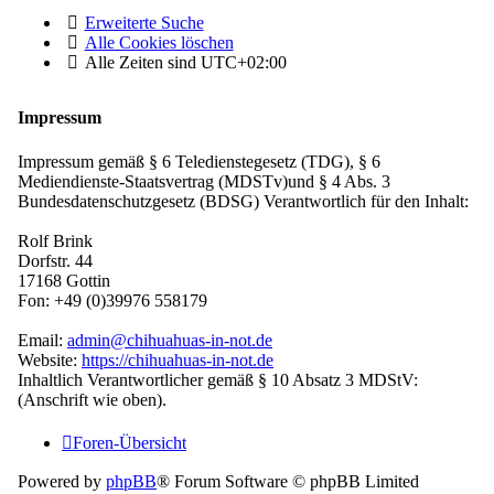
Erweiterte Suche
Alle Cookies löschen
Alle Zeiten sind
UTC+02:00
Impressum
Impressum gemäß § 6 Teledienstegesetz (TDG), § 6
Mediendienste-Staatsvertrag (MDSTv)und § 4 Abs. 3
Bundesdatenschutzgesetz (BDSG) Verantwortlich für den Inhalt:
Rolf Brink
Dorfstr. 44
17168 Gottin
Fon: +49 (0)39976 558179
Email:
admin@chihuahuas-in-not.de
Website:
https://chihuahuas-in-not.de
Inhaltlich Verantwortlicher gemäß § 10 Absatz 3 MDStV:
(Anschrift wie oben).
Foren-Übersicht
Powered by
phpBB
® Forum Software © phpBB Limited