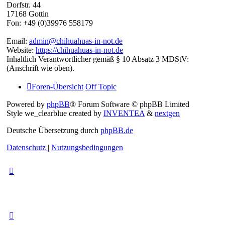
Dorfstr. 44
17168 Gottin
Fon: +49 (0)39976 558179
Email:
admin@chihuahuas-in-not.de
Website:
https://chihuahuas-in-not.de
Inhaltlich Verantwortlicher gemäß § 10 Absatz 3 MDStV:
(Anschrift wie oben).
Foren-Übersicht
Off Topic
Powered by
phpBB
® Forum Software © phpBB Limited
Style we_clearblue created by
INVENTEA
&
nextgen
Deutsche Übersetzung durch
phpBB.de
Datenschutz
|
Nutzungsbedingungen