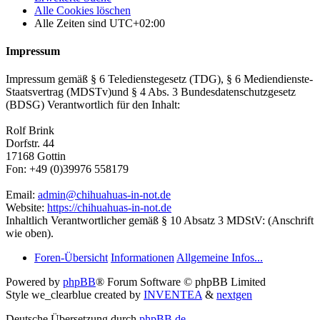
Alle Cookies löschen
Alle Zeiten sind
UTC+02:00
Impressum
Impressum gemäß § 6 Teledienstegesetz (TDG), § 6 Mediendienste-
Staatsvertrag (MDSTv)und § 4 Abs. 3 Bundesdatenschutzgesetz
(BDSG) Verantwortlich für den Inhalt:
Rolf Brink
Dorfstr. 44
17168 Gottin
Fon: +49 (0)39976 558179
Email:
admin@chihuahuas-in-not.de
Website:
https://chihuahuas-in-not.de
Inhaltlich Verantwortlicher gemäß § 10 Absatz 3 MDStV: (Anschrift
wie oben).
Foren-Übersicht
Informationen
Allgemeine Infos...
Powered by
phpBB
® Forum Software © phpBB Limited
Style we_clearblue created by
INVENTEA
&
nextgen
Deutsche Übersetzung durch
phpBB.de