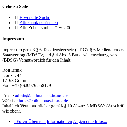
Gehe zu Seite
Erweiterte Suche
Alle Cookies löschen
Alle Zeiten sind
UTC+02:00
Impressum
Impressum gemäß § 6 Teledienstegesetz (TDG), § 6 Mediendienste-
Staatsvertrag (MDSTv)und § 4 Abs. 3 Bundesdatenschutzgesetz
(BDSG) Verantwortlich für den Inhalt:
Rolf Brink
Dorfstr. 44
17168 Gottin
Fon: +49 (0)39976 558179
Email:
admin@chihuahuas-in-not.de
Website:
https://chihuahuas-in-not.de
Inhaltlich Verantwortlicher gemäß § 10 Absatz 3 MDStV: (Anschrift
wie oben).
Foren-Übersicht
Informationen
Allgemeine Infos...