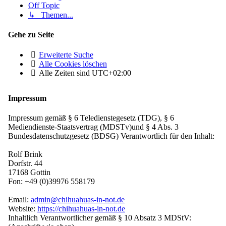
Off Topic
↳ Themen...
Gehe zu Seite
Erweiterte Suche
Alle Cookies löschen
Alle Zeiten sind
UTC+02:00
Impressum
Impressum gemäß § 6 Teledienstegesetz (TDG), § 6
Mediendienste-Staatsvertrag (MDSTv)und § 4 Abs. 3
Bundesdatenschutzgesetz (BDSG) Verantwortlich für den Inhalt:
Rolf Brink
Dorfstr. 44
17168 Gottin
Fon: +49 (0)39976 558179
Email:
admin@chihuahuas-in-not.de
Website:
https://chihuahuas-in-not.de
Inhaltlich Verantwortlicher gemäß § 10 Absatz 3 MDStV: