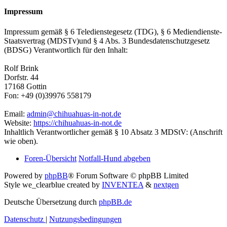
Impressum
Impressum gemäß § 6 Teledienstegesetz (TDG), § 6 Mediendienste-
Staatsvertrag (MDSTv)und § 4 Abs. 3 Bundesdatenschutzgesetz
(BDSG) Verantwortlich für den Inhalt:
Rolf Brink
Dorfstr. 44
17168 Gottin
Fon: +49 (0)39976 558179
Email:
admin@chihuahuas-in-not.de
Website:
https://chihuahuas-in-not.de
Inhaltlich Verantwortlicher gemäß § 10 Absatz 3 MDStV: (Anschrift
wie oben).
Foren-Übersicht
Notfall-Hund abgeben
Powered by
phpBB
® Forum Software © phpBB Limited
Style we_clearblue created by
INVENTEA
&
nextgen
Deutsche Übersetzung durch
phpBB.de
Datenschutz
|
Nutzungsbedingungen