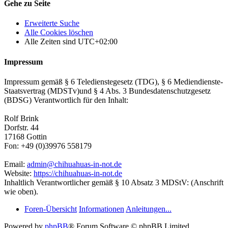
Gehe zu Seite
Erweiterte Suche
Alle Cookies löschen
Alle Zeiten sind
UTC+02:00
Impressum
Impressum gemäß § 6 Teledienstegesetz (TDG), § 6 Mediendienste-
Staatsvertrag (MDSTv)und § 4 Abs. 3 Bundesdatenschutzgesetz
(BDSG) Verantwortlich für den Inhalt:
Rolf Brink
Dorfstr. 44
17168 Gottin
Fon: +49 (0)39976 558179
Email:
admin@chihuahuas-in-not.de
Website:
https://chihuahuas-in-not.de
Inhaltlich Verantwortlicher gemäß § 10 Absatz 3 MDStV: (Anschrift
wie oben).
Foren-Übersicht
Informationen
Anleitungen...
Powered by
phpBB
® Forum Software © phpBB Limited